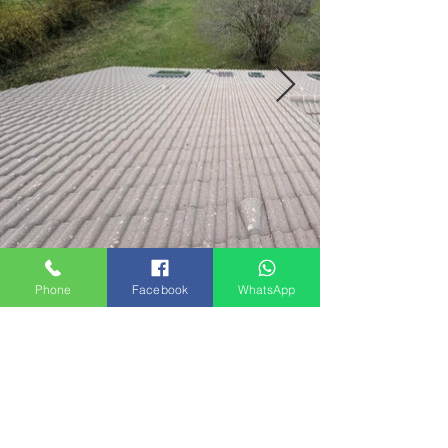
Phone
Facebook
WhatsApp
Précédent
Suivant
< Retour
© 2026 Couverture zinguerie - Société par actions