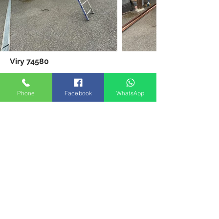
Viry 74580
Précédent
Suivant
Phone
Facebook
WhatsApp
< Retour
© 2026 Couverture zinguerie - Société par actions
simplifiée au capital de 1000 € - Couvreur - Zingueur
Monsieur Brun - Rue côte Mulet -
74160 Saint Julien en
-
Genevois et
408 Route des Cheneviers
74380 Cranves-
Sales
06 61 69 82 89
Politique confidentialité
Mentions légales
© 2026 par
Création et gestion de site S&D COULON