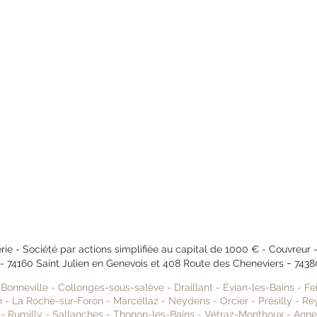
ie - Société par actions simplifiée au capital de 1000 € - Couvreur 
-
 -
74160 Saint Julien en Genevois et
408 Route des Cheneviers
7438
-
Bonneville
-
Collonges-sous-salève
-
Draillant
-
Évian-les-Bains
-
Fe
n
-
La Roche-sur-Foron
-
Marcellaz
-
Neydens
-
Orcier
-
Présill
y -
Re
y
-
Rumilly
-
Sallanches
-
Thonon-les-Bains
-
Vétraz-Monthoux
-
Ann