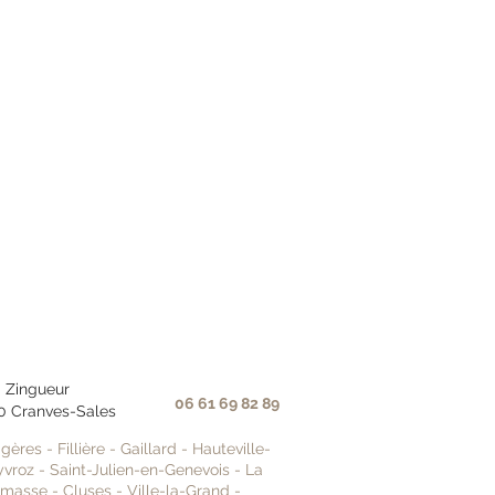
- Zingueur
06 61 69 82 89
0 Cranves-Sales
igères
-
Fillière
-
Gaillard
-
Hauteville-
yvroz
-
Saint-Julien-en-Genevois
-
La
emasse
-
Cluses
-
Ville-la-Grand
-