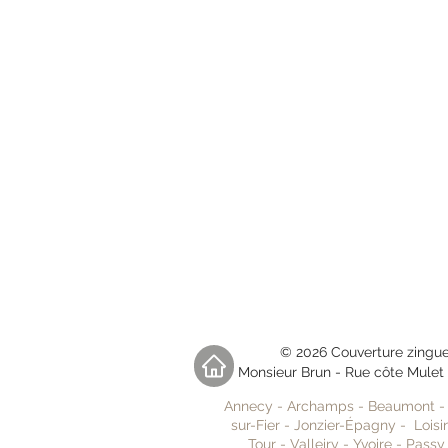
© 2026 Couverture zinguer
Monsieur Brun - Rue côte Mulet
Annecy
-
Archamps
-
Beaumont
sur-Fier
-
Jonzier-Épagny
-
Loisi
Tour
-
Valleiry
-
Yvoire
-
Pass