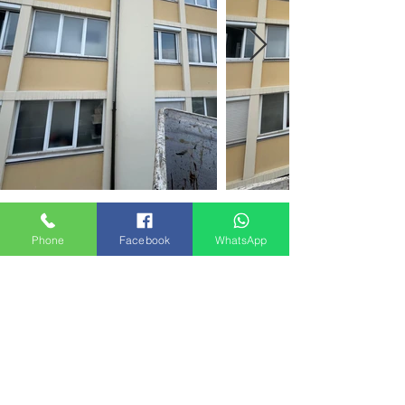
Ville-la-Grand 74100
Phone
Facebook
WhatsApp
Précédent
Suivant
< Retour
© 2026 Couverture zinguerie - Société par actions
simplifiée au capital de 1000 € - Couvreur - Zingueur
Monsieur Brun - Rue côte Mulet -
74160 Saint Julien en