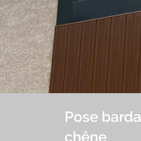
Pose barda
chêne