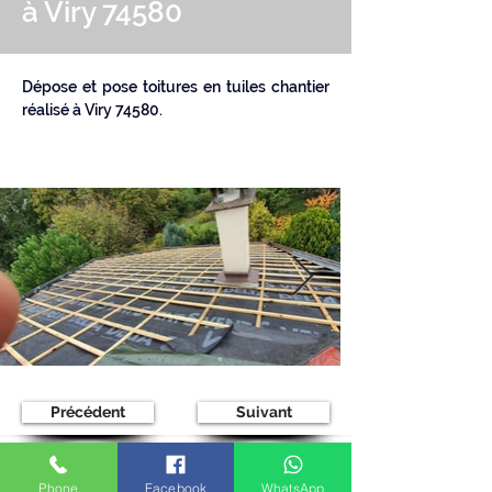
à Viry 74580
Dépose et pose toitures en tuiles chantier 
réalisé à Viry 74580.
Précédent
Suivant
< Retour
Phone
Facebook
WhatsApp